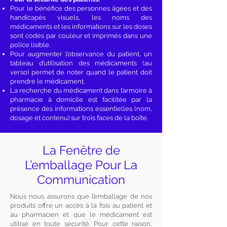
Pour le bénéfice des personnes âgées et des
handicapés visuels, les noms des
médicaments et les informations sur les doses
sont codés par couleur et imprimés dans une
police lisible.
Pour augmenter l’observance du patient, un
tableau d’utilisation des médicaments (au
verso) permet de noter quand le patient doit
prendre le médicament.
La recherche du médicament dans l’armoire à
pharmacie à domicile est facilitée par la
présence des informations essentielles (nom,
dosage et contenu) sur trois faces de la boîte.
La Fenêtre de
L’emballage Pour La
Communication
Nous nous assurons que l’emballage de nos
produits offre un accès à la fois au patient et
au pharmacien et que le médicament est
utilisé en toute sécurité. Pour cette raison,